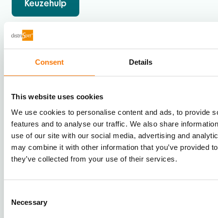
Keuzehulp
Split Tray Sorter
Consent
Details
Push Tray Sorter
This website uses cookies
Cross Tray Sorter
We use cookies to personalise content and ads, to provide s
features and to analyse our traffic. We also share informatio
use of our site with our social media, advertising and analyt
Standard Fashion Sorter
may combine it with other information that you’ve provided to
they’ve collected from your use of their services.
Randapparatuur
Consent
Necessary
Selection