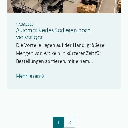
17.03.2025
Automatisiertes Sortieren noch
vielseitiger
Die Vorteile liegen auf der Hand: größere
Mengen von Artikeln in kürzerer Zeit für
Bestellungen sortieren, mit einem
minimalen Team. Kurz gesagt: mehr
Mehr lesen
erledigen und dabei Kosten sparen.
1
2