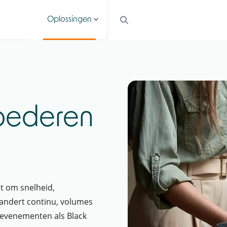
Oplossingen
Diensten
Cases
Actueel
oederen
t om snelheid,
randert continu, volumes
n evenementen als Black