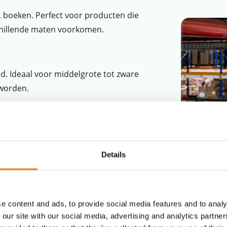
 boeken. Perfect voor producten die
chillende maten voorkomen.
d. Ideaal voor middelgrote tot zware
 worden.
 en voedingssupplementen, pakketten,
media, kleine elektronica. Uitstekend
Details
mentenartikelen.
e content and ads, to provide social media features and to analy
/ERP-systeem
 our site with our social media, advertising and analytics partn
f VAS en Cross-Docking