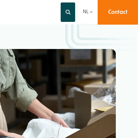
Contact
Video's
Over ons
NL