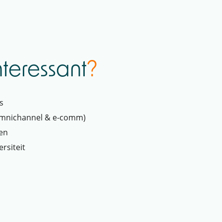
interessant
?
s
(omnichannel & e-comm)
ren
rsiteit