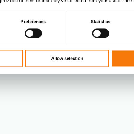
 provided to them or that they’ve collected from your use of their
efficiënt blijft
Preferences
Statistics
voorkomt fouten bij hoge SKU-
Allow selection
ystemen