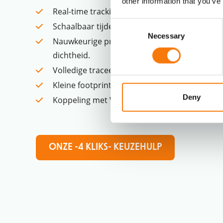
other information that you’ve
Real-time tracking van goederenstromen
Consent
Schaalbaar tijdens piekperiodes, zodat je altijd 
Necessary
Selection
Nauwkeurige productherkenning en uitworp: 
dichtheid.
Volledige traceerbaarheid per item of batch
Kleine footprint, grote capaciteit
Deny
Koppeling met WMS, ERP en Track & Trace-s
ONZE -4 KLIKS- KEUZEHULP