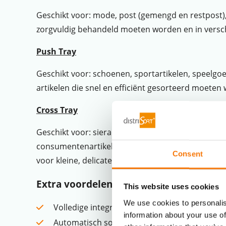
Geschikt voor: mode, post (gemengd en restpost),
zorgvuldig behandeld moeten worden en in vers
Push Tray
Geschikt voor: schoenen, sportartikelen, speelgoe
artikelen die snel en efficiënt gesorteerd moeten
Cross Tray
Geschikt voor: sieraden en horloges, medicijnen
consumentenartikelen, drogisterijartikelen, multi
Consent
voor kleine, delicate producten en diverse consu
Extra voordelen van onze systemen
This website uses cookies
We use cookies to personalis
Volledige integratie met je bestaande WMS-
information about your use of
Automatisch sorteren van retouren, inclusie