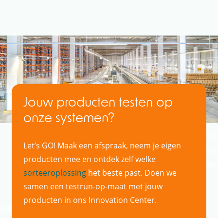
Jouw producten testen op
onze systemen?
Let’s GO! Maak een afspraak, neem je eigen
producten mee en ontdek zelf welke
sorteeroplossing
het beste past. Doen we
samen een testrun-op-maat met jouw
producten in ons Innovation Center.