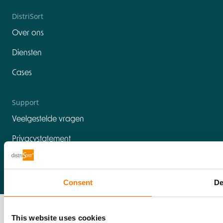
DistriSort
Over ons
Diensten
Cases
Support
Veelgestelde vragen
Privacystatement
Cookie Policy
Consent
De
Algemene Voorwaarden
This website uses cookies