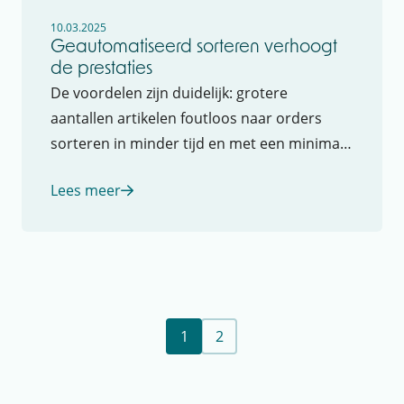
10.03.2025
Geautomatiseerd sorteren verhoogt
de prestaties
De voordelen zijn duidelijk: grotere
aantallen artikelen foutloos naar orders
sorteren in minder tijd en met een minimaal
team. Kortom, meer doen tegen minder
Lees meer
kosten.
1
2