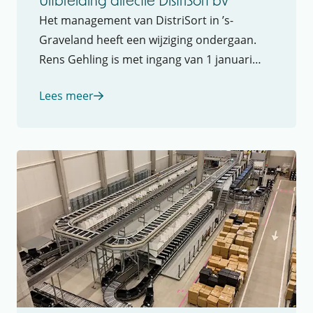
Uitbreiding directie DistriSort bv
Het management van DistriSort in ’s-
Graveland heeft een wijziging ondergaan.
Rens Gehling is met ingang van 1 januari
2025 aangesteld als Commercieel Directeur.
Lees meer
Hij neemt het stokje over van Edwin van
Kempen. Gehling wordt
eindverantwoordelijk voor het commerciële
beleid, en de marketing en sales van
DistriSort. Gehling komt van Bowe
Intralogistics en was daar...