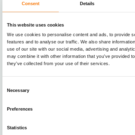
Consent
Details
This website uses cookies
Zwiększ satysfakcję swoich
We use cookies to personalise content and ads, to provide s
klientów
features and to analyse our traffic. We also share informatio
use of our site with our social media, advertising and analyt
Automatyczne sortowanie wysyłek to realne korzyści:
may combine it with other information that you’ve provided to
niższe koszty operacyjne, mniej zwrotów, większa
they’ve collected from your use of their services.
dokładność i szybsza realizacja zamówień. Efekt?
Zadowoleni klienci i przewaga konkurencyjna. Co
więcej, ten sam sorter obsłuży również Twój proces
Consent
Necessary
Selection
przyjęć (inbound). Chcesz sprawdzić, jak może działać
w Twojej firmie? Nasi eksperci są do Twojej
dyspozycji. Umów się na bezpłatną konsultację już
Preferences
dziś.
Statistics